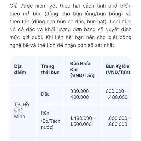
Giá được niêm yết theo hai cách tính phổ biến:
theo m³ bùn (dùng cho bùn lỏng/bùn bông) và
theo tấn (dùng cho bùn cô đặc, bùn hạt). Loại bùn,
độ cô đặc và khối lượng đơn hàng sẽ quyết định
mức giá cuối. Khi liên hệ, bạn nên cho biết công
nghệ bể và thể tích để nhận con số sát nhất.
Bùn Hiếu
Địa
Trạng
Bùn Kỵ Khí
Khí
điểm
thái bùn
(VNĐ/Tấn)
(VNĐ/Tấn)
380.000 –
600.000 –
Đặc
400.000
1.480.000
TP. Hồ
Chí
Rắn
Minh
1.480.000 –
1.600.000 –
(Ép/Tách
1.500.000
1.680.000
nước)