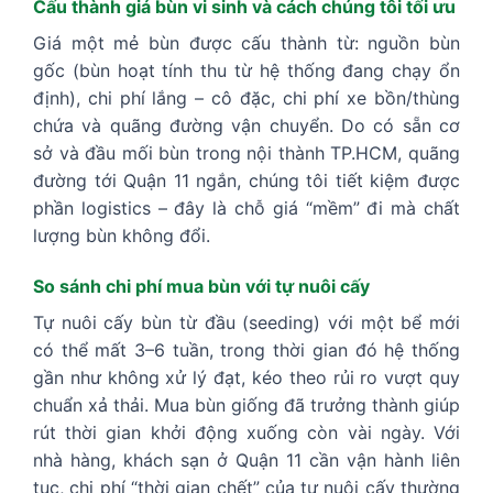
Cấu thành giá bùn vi sinh và cách chúng tôi tối ưu
Giá một mẻ bùn được cấu thành từ: nguồn bùn
gốc (bùn hoạt tính thu từ hệ thống đang chạy ổn
định), chi phí lắng – cô đặc, chi phí xe bồn/thùng
chứa và quãng đường vận chuyển. Do có sẵn cơ
sở và đầu mối bùn trong nội thành TP.HCM, quãng
đường tới Quận 11 ngắn, chúng tôi tiết kiệm được
phần logistics – đây là chỗ giá “mềm” đi mà chất
lượng bùn không đổi.
So sánh chi phí mua bùn với tự nuôi cấy
Tự nuôi cấy bùn từ đầu (seeding) với một bể mới
có thể mất 3–6 tuần, trong thời gian đó hệ thống
gần như không xử lý đạt, kéo theo rủi ro vượt quy
chuẩn xả thải. Mua bùn giống đã trưởng thành giúp
rút thời gian khởi động xuống còn vài ngày. Với
nhà hàng, khách sạn ở Quận 11 cần vận hành liên
tục, chi phí “thời gian chết” của tự nuôi cấy thường