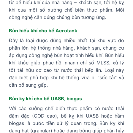
từ bể hiếu khí của nhà hàng – khách sạn, tới hệ kỵ
khí của một số xưởng chế biến thực phẩm. Mỗi
công nghệ cần đúng chủng bùn tương ứng.
Bùn hiếu khí cho bể Aerotank
Đây là loại được dùng nhiều nhất tại khu vực do
phần lớn hệ thống nhà hàng, khách sạn, chung cư
áp dụng công nghệ bùn hoạt tính hiếu khí. Bùn hiếu
khí khỏe giúp phục hồi nhanh chỉ số MLSS, xử lý
tốt tải hữu cơ cao từ nước thải bếp ăn. Loại này
đặc biệt phù hợp khi hệ thống vừa bị “sốc tải” và
cần bổ sung gấp.
Bùn kỵ khí cho bể UASB, biogas
Với các xưởng chế biến thực phẩm có nước thải
đậm đặc (COD cao), bể kỵ khí UASB hoặc hầm
biogas là bước tiền xử lý quan trọng. Bùn kỵ khí
dạng hạt (granular) hoặc dạng bông giúp phân hủy