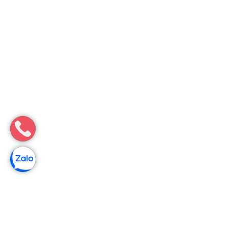
Vận chuyển bùn vi sinh Long Khánh, Đồng Nai – Xe bồn hiện
đại
Tiêu điểmMua bán bùn vi sinh Quận 11 – cam kết hiệu quả
bằng văn bảnCam kết chỉ số bùn