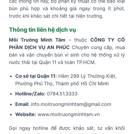
các thông tin này, bộ phận kỹ thuật có thể báo loại
bùn phù hợp và khoảng giá ngay trong ít phút,
trước khi khảo sát chi tiết tại hiện trường.
Thông tin liên hệ dịch vụ
Môi Trường Minh Tâm
– thuộc
CÔNG TY CỔ
PHẦN DỊCH VỤ AN PHÚC
Chuyên cung cấp, mua
bán và vận chuyển bùn vi sinh cho hệ thống xử lý
nước thải tại Quận 11 và toàn TP.HCM.
Cơ sở tại Quận 11:
Hẻm 299 Lý Thường Kiệt,
Phường Phú Thọ, Thành phố Hồ Chí Minh
Hotline/Zalo:
0784.51.3333
Email:
info.moitruongminhtam@gmail.com
Website:
www.moitruongminhtam.vn
Gọi ngay hotline để được khảo sát, tư vấn khối