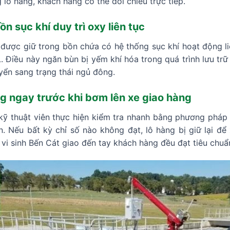
lô hàng, khách hàng có thể đối chiếu trực tiếp.
n sục khí duy trì oxy liên tục
 được giữ trong bồn chứa có hệ thống sục khí hoạt động l
. Điều này ngăn bùn bị yếm khí hóa trong quá trình lưu trữ 
yển sang trạng thái ngủ đông.
ng ngay trước khi bơm lên xe giao hàng
 kỹ thuật viên thực hiện kiểm tra nhanh bằng phương pháp
. Nếu bất kỳ chỉ số nào không đạt, lô hàng bị giữ lại để 
i sinh Bến Cát giao đến tay khách hàng đều đạt tiêu chuẩ