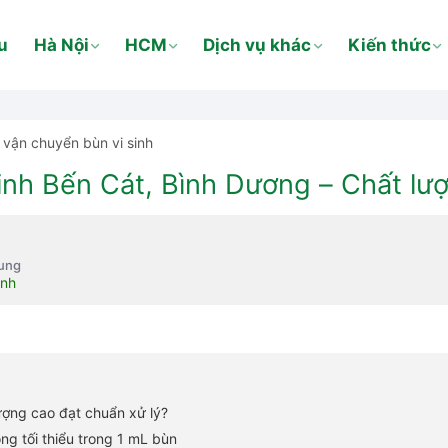
u
Hà Nội
HCM
Dịch vụ khác
Kiến thức
vận chuyển bùn vi sinh
inh Bến Cát, Bình Dương – Chất lượ
dung
inh
lượng cao đạt chuẩn xử lý?
ộng tối thiểu trong 1 mL bùn