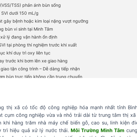
i (VSS/TSS) phản ánh bùn sống
ố SVI dưới 150 mL/g
ật gây bệnh hoặc kim loại nặng vượt ngưỡng
ng bùn vi sinh tại Minh Tâm
xử lý đang vận hành ổn định
VI tại phòng thí nghiệm trước khi xuất
c khí duy trì oxy liên tục
gay trước khi bơm lên xe giao hàng
giao tận công trình – Dễ dàng tiếp nhận
bơm bùn trực tiếp không cần trung chuyển
 ống bơm phù hợp miệng bể khách hàng
ận ghi rõ khối lượng và thông số bùn
ng bơm tránh sốc tải cho hệ thống
ng thị xã có tốc độ công nghiệp hóa mạnh nhất tỉnh Bì
 – Phục vụ các ngành công nghiệp trọng điểm
ạt cụm công nghiệp vừa và nhỏ trải dài từ trung tâm thị x
gỗ, giấy tại KCN Mỹ Phước, Rạch Bắp
 khi hàng trăm nhà máy chế biến gỗ, cao su, linh kiện đi
ước thải cao su và chế biến mủ
 trì hiệu quả xử lý nước thải.
Môi Trường Minh Tâm
cung
máy sản xuất linh kiện điện tử