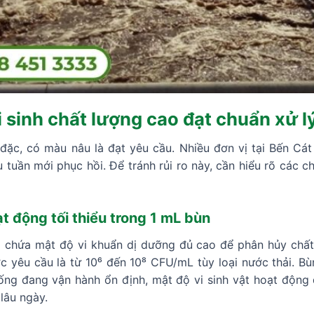
i sinh chất lượng cao đạt chuẩn xử l
đặc, có màu nâu là đạt yêu cầu. Nhiều đơn vị tại Bến Cá
 tuần mới phục hồi. Để tránh rủi ro này, cần hiểu rõ các ch
ạt động tối thiểu trong 1 mL bùn
ải chứa mật độ vi khuẩn dị dưỡng đủ cao để phân hủy chất
c yêu cầu là từ 10⁶ đến 10⁸ CFU/mL tùy loại nước thải. B
ống đang vận hành ổn định, mật độ vi sinh vật hoạt động
lâu ngày.