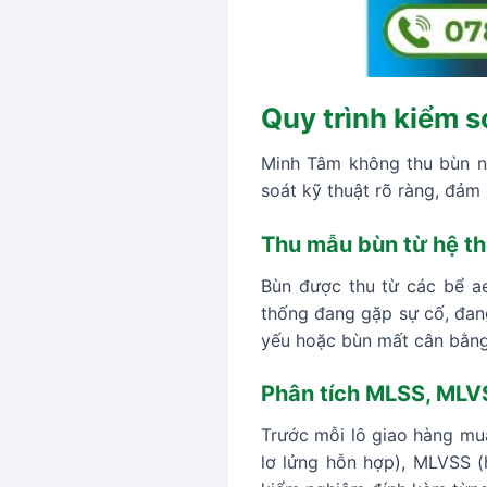
Quy trình kiểm s
Minh Tâm không thu bùn n
soát kỹ thuật rõ ràng, đảm
Thu mẫu bùn từ hệ th
Bùn được thu từ các bể ae
thống đang gặp sự cố, đang
yếu hoặc bùn mất cân bằng 
Phân tích MLSS, MLVS
Trước mỗi lô giao hàng mua
lơ lửng hỗn hợp), MLVSS (