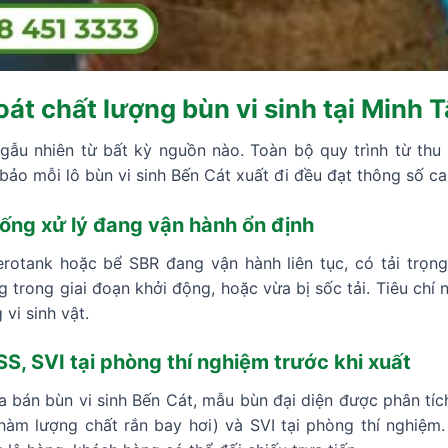
oát chất lượng bùn vi sinh tại Minh 
gẫu nhiên từ bất kỳ nguồn nào. Toàn bộ quy trình từ th
 bảo mỗi lô bùn vi sinh Bến Cát xuất đi đều đạt thông số ca
ống xử lý đang vận hành ổn định
rotank hoặc bể SBR đang vận hành liên tục, có tải trọn
 trong giai đoạn khởi động, hoặc vừa bị sốc tải. Tiêu chí 
vi sinh vật.
S, SVI tại phòng thí nghiệm trước khi xuất
 bán bùn vi sinh Bến Cát, mẫu bùn đại diện được phân tíc
hàm lượng chất rắn bay hơi) và SVI tại phòng thí nghiệm.