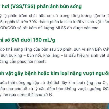
y hơi (VSS/TSS) phản ánh bùn sống
ỷ lệ phần trăm chất hữu cơ có trong tổng lượng cặn lơ 
, nghĩa là trên 70% thành phần là sinh khối vi sinh vật số
 BOD/COD sẽ rất kém dù lượng MLSS đo được vẫn cao.
hỉ số SVI dưới 150 mL/g
đo khả năng lắng của bùn sau 30 phút. Bùn vi sinh Bến Cá
 Bùn bulking – bùn nổi, khó lắng – là dấu hiệu vi sinh vật
đang cần phục hồi nhanh.
nh vật gây bệnh hoặc kim loại nặng vượt ngư
nước thải công nghiệp có thể tích lũy kim loại nặng như Cr
n cấp cho các bể xử lý cần đảm bảo không vượt ngưỡng Q
y lan qua nước thải sau xử lý.