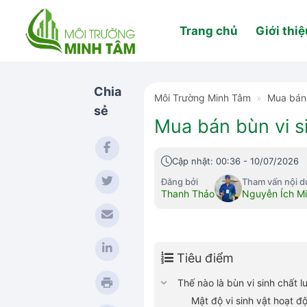
Skip
to
Trang chủ
Giới thiệ
content
Chia
Môi Trường Minh Tâm
»
Mua bán 
sẻ
Mua bán bùn vi s
Cập nhật: 00:36 - 10/07/2026
Đăng bởi
Tham vấn nội 
Thanh Thảo
Nguyễn Ích M
Tiêu điểm
Thế nào là bùn vi sinh chất 
Mật độ vi sinh vật hoạt đ