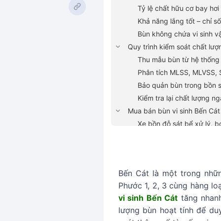
Tỷ lệ chất hữu cơ bay hơ
Khả năng lắng tốt – chỉ s
Bùn không chứa vi sinh v
Quy trình kiểm soát chất lượ
Thu mẫu bùn từ hệ thống 
Phân tích MLSS, MLVSS, S
Bảo quản bùn trong bồn sụ
Kiểm tra lại chất lượng n
Mua bán bùn vi sinh Bến Cát 
Xe bồn đỗ sát bể xử lý, 
Nhân viên hỗ trợ kết nối
Bàn giao biên bản giao nh
Hỗ trợ điều chỉnh lưu lượ
Bến Cát là một trong nhữ
Mua bán bùn vi sinh Bến Cát
Phước 1, 2, 3 cùng hàng lo
Bùn vi sinh cho nhà máy 
vi sinh Bến Cát
tăng nhanh
Bùn cho hệ thống xử lý n
lượng bùn hoạt tính để duy
Bùn chuyên dụng cho nhà 