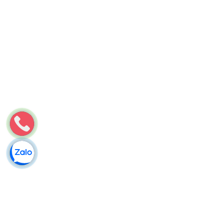
Môi Trường Minh Tâm
Hút hầm cầu tại Cờ Đỏ [Cần Thơ] – 24/24, bắt máy 1 phút
Hút hầm cầu tại Cờ Đỏ sạch sẽ, không đục phá. Minh Tâm
phục vụ 24/7, gọi hotline 078 451