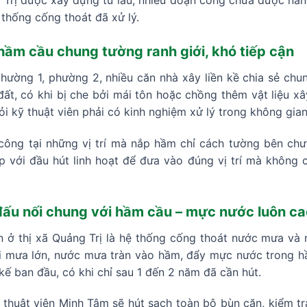
g Trị được xây dựng từ lâu, nhiều đoạn cống chưa được nâ
 thống cống thoát đã xử lý.
 hầm cầu chung tường ranh giới, khó tiếp cận
phường 1, phường 2, nhiều căn nhà xây liền kề chia sẻ c
 đất, có khi bị che bởi mái tôn hoặc chồng thêm vật liệu x
ỏi kỹ thuật viên phải có kinh nghiệm xử lý trong không gian
 công tại những vị trí mà nắp hầm chỉ cách tường bên c
p với đầu hút linh hoạt để đưa vào đúng vị trí mà không 
đấu nối chung với hầm cầu – mực nước luôn ca
 ở thị xã Quảng Trị là hệ thống cống thoát nước mưa và
hi mưa lớn, nước mưa tràn vào hầm, đẩy mực nước trong h
kế ban đầu, có khi chỉ sau 1 đến 2 năm đã cần hút.
 thuật viên Minh Tâm sẽ hút sạch toàn bộ bùn cặn, kiểm t