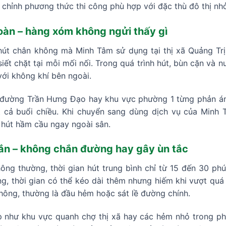
u chỉnh phương thức thi công phù hợp với đặc thù đô thị n
toàn – hàng xóm không ngửi thấy gì
út chân không mà Minh Tâm sử dụng tại thị xã Quảng Trị
ết chặt tại mỗi mối nối. Trong quá trình hút, bùn cặn và n
ới không khí bên ngoài.
n đường Trần Hưng Đạo hay khu vực phường 1 từng phản ánh
t cả buổi chiều. Khi chuyển sang dùng dịch vụ của Minh
 hút hầm cầu ngay ngoài sân.
gắn – không chắn đường hay gây ùn tắc
hông thường, thời gian hút trung bình chỉ từ 15 đến 30 p
g, thời gian có thể kéo dài thêm nhưng hiếm khi vượt quá 4
thông, thường là đầu hẻm hoặc sát lề đường chính.
 như khu vực quanh chợ thị xã hay các hẻm nhỏ trong ph