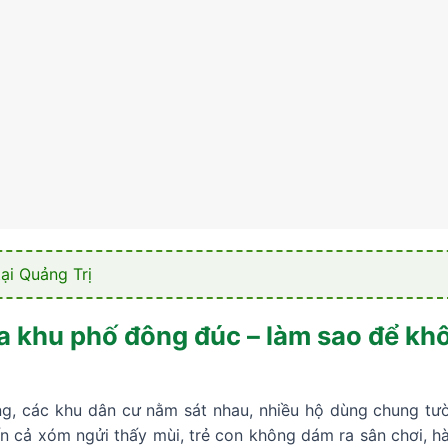
ại Quảng Trị
a khu phố đông đúc – làm sao để k
ng, các khu dân cư nằm sát nhau, nhiều hộ dùng chung tườ
ến cả xóm ngửi thấy mùi, trẻ con không dám ra sân chơi, 