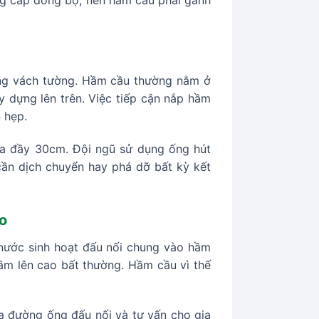
ng cấp đồng bộ, nên hầm cầu phải gánh
hung vách tường. Hầm cầu thường nằm ở
ây dựng lên trên. Việc tiếp cận nắp hầm
 hẹp.
hưa đầy 30cm. Đội ngũ sử dụng ống hút
cần dịch chuyển hay phá dỡ bất kỳ kết
o
 nước sinh hoạt đấu nối chung vào hầm
ầm lên cao bất thường. Hầm cầu vì thế
ra đường ống đấu nối và tư vấn cho gia