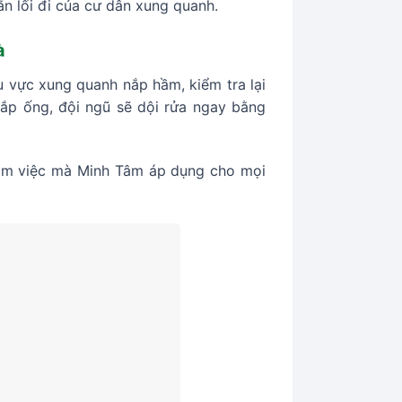
n lối đi của cư dân xung quanh.
à
u vực xung quanh nắp hầm, kiểm tra lại
o lắp ống, đội ngũ sẽ dội rửa ngay bằng
 làm việc mà Minh Tâm áp dụng cho mọi