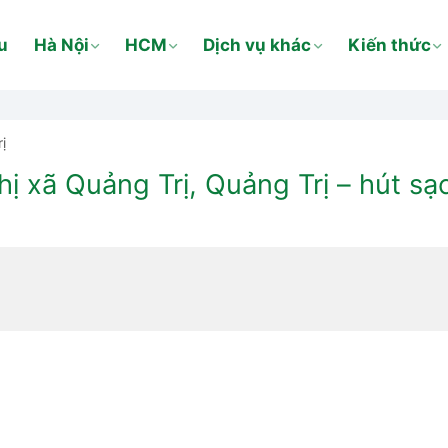
u
Hà Nội
HCM
Dịch vụ khác
Kiến thức
ị
hị xã Quảng Trị, Quảng Trị – hút s