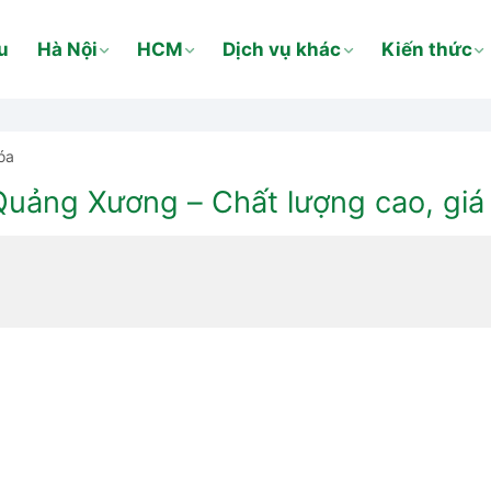
u
Hà Nội
HCM
Dịch vụ khác
Kiến thức
óa
Quảng Xương – Chất lượng cao, giá 