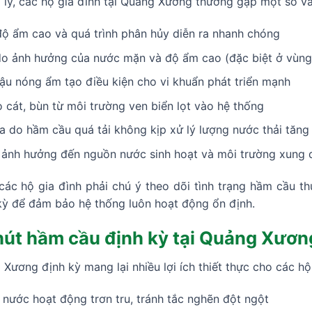
 lý, các hộ gia đình tại Quảng Xương thường gặp một số v
ộ ẩm cao và quá trình phân hủy diễn ra nhanh chóng
o ảnh hưởng của nước mặn và độ ẩm cao (đặc biệt ở vùng
hậu nóng ẩm tạo điều kiện cho vi khuẩn phát triển mạnh
cát, bùn từ môi trường ven biển lọt vào hệ thống
do hầm cầu quá tải không kịp xử lý lượng nước thải tăng
i ảnh hưởng đến nguồn nước sinh hoạt và môi trường xung
ác hộ gia đình phải chú ý theo dõi tình trạng hầm cầu th
kỳ để đảm bảo hệ thống luôn hoạt động ổn định.
 hút hầm cầu định kỳ tại Quảng Xươn
 Xương định kỳ mang lại nhiều lợi ích thiết thực cho các h
nước hoạt động trơn tru, tránh tắc nghẽn đột ngột