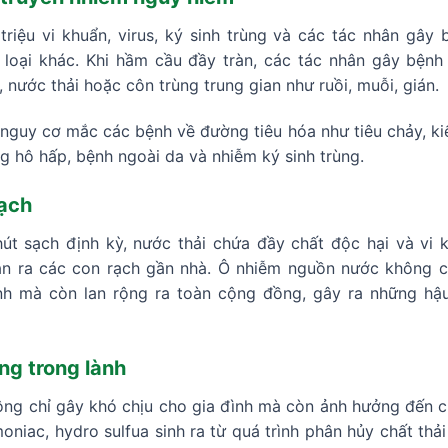
iệu vi khuẩn, virus, ký sinh trùng và các tác nhân gây b
ều loại khác. Khi hầm cầu đầy tràn, các tác nhân gây bện
 nước thải hoặc côn trùng trung gian như ruồi, muỗi, gián.
nguy cơ mắc các bệnh về đường tiêu hóa như tiêu chảy, kiế
g hô hấp, bệnh ngoài da và nhiễm ký sinh trùng.
ạch
t sạch định kỳ, nước thải chứa đầy chất độc hại và vi 
n ra các con rạch gần nhà. Ô nhiễm nguồn nước không ch
ình mà còn lan rộng ra toàn cộng đồng, gây ra những h
ng trong lành
ông chỉ gây khó chịu cho gia đình mà còn ảnh hưởng đến 
oniac, hydro sulfua sinh ra từ quá trình phân hủy chất thả