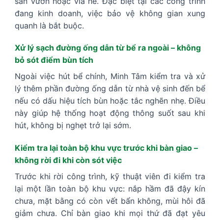
sân vườn hoặc vỉa hè. Đặc biệt tại các công trình
đang kinh doanh, việc bảo vệ không gian xung
quanh là bắt buộc.
Xử lý sạch đường ống dẫn từ bể ra ngoài – không
bỏ sót điểm bùn tích
Ngoài việc hút bể chính, Minh Tâm kiểm tra và xử
lý thêm phần đường ống dẫn từ nhà vệ sinh đến bể
nếu có dấu hiệu tích bùn hoặc tắc nghẽn nhẹ. Điều
này giúp hệ thống hoạt động thông suốt sau khi
hút, không bị nghẹt trở lại sớm.
Kiểm tra lại toàn bộ khu vực trước khi bàn giao –
không rời đi khi còn sót việc
Trước khi rời công trình, kỹ thuật viên đi kiểm tra
lại một lần toàn bộ khu vực: nắp hầm đã đậy kín
chưa, mặt bằng có còn vết bẩn không, mùi hôi đã
giảm chưa. Chỉ bàn giao khi mọi thứ đã đạt yêu