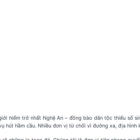
iới hiểm trở nhất Nghệ An – đồng bào dân tộc thiểu số si
ụ hút hầm cầu. Nhiều đơn vị từ chối vì đường xa, địa hình k
 rõ những lo toan đó. Chúng tôi là đơn vị tiên phong quy