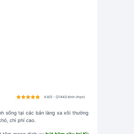
4.8/5 - (21443 bình chọn)
nh sống tại các bản làng xa xôi thường
hó, chi phí cao.
ết tâm mang dịch vụ
hút hầm cầu tại Kỳ