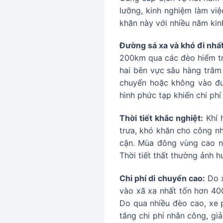
lưỡng, kinh nghiệm làm việ
khăn này với nhiều năm kin
Đường sá xa và khó đi nhấ
200km qua các đèo hiểm trở
hai bên vực sâu hàng trăm 
chuyển hoặc không vào đư
hình phức tạp khiến chi phí
Thời tiết khắc nghiệt:
Khí 
trưa, khó khăn cho công nh
cận. Mùa đông vùng cao nh
Thời tiết thất thường ảnh h
Chi phí di chuyển cao:
Do x
vào xã xa nhất tốn hơn 400
Do qua nhiều đèo cao, xe p
tăng chi phí nhân công, gi