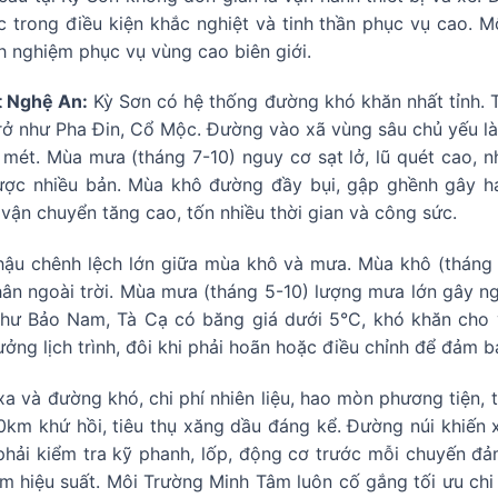
c trong điều kiện khắc nghiệt và tinh thần phục vụ cao. 
h nghiệm phục vụ vùng cao biên giới.
t Nghệ An:
Kỳ Sơn có hệ thống đường khó khăn nhất tỉnh. T
 như Pha Đin, Cổ Mộc. Đường vào xã vùng sâu chủ yếu là đ
mét. Mùa mưa (tháng 7-10) nguy cơ sạt lở, lũ quét cao, nhi
ợc nhiều bản. Mùa khô đường đầy bụi, gập ghềnh gây h
 vận chuyển tăng cao, tốn nhiều thời gian và công sức.
hậu chênh lệch lớn giữa mùa khô và mưa. Mùa khô (tháng 
ân ngoài trời. Mùa mưa (tháng 5-10) lượng mưa lớn gây ngậ
ư Bảo Nam, Tà Cạ có băng giá dưới 5°C, khó khăn cho vậ
ưởng lịch trình, đôi khi phải hoãn hoặc điều chỉnh để đảm b
a và đường khó, chi phí nhiên liệu, hao mòn phương tiện, t
km khứ hồi, tiêu thụ xăng dầu đáng kể. Đường núi khiến x
hải kiểm tra kỹ phanh, lốp, động cơ trước mỗi chuyến đảm
ảm hiệu suất. Môi Trường Minh Tâm luôn cố gắng tối ưu ch