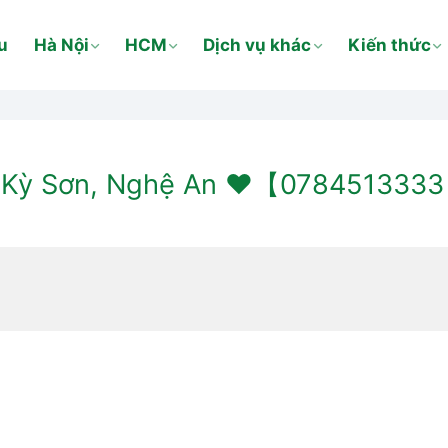
u
Hà Nội
HCM
Dịch vụ khác
Kiến thức
 Kỳ Sơn, Nghệ An ❤️【0784513333