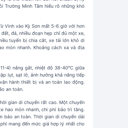
Môi Trường Minh Tâm hiểu rõ những khó
ừ Vinh vào Kỳ Sơn mất 5-6 giờ với hơn
ất, đá, nhiều đoạn hẹp chỉ đủ một xe,
ều tuyến bị chia cắt, xe tải lớn khó di
ao mòn nhanh. Khoảng cách xa và địa
11-4) nắng gắt, nhiệt độ 38-40°C giữa
p lụt, sạt lở, ảnh hưởng khả năng tiếp
n hành thiết bị và an toàn lao động.
ảo an toàn.
hời gian di chuyển rất cao. Một chuyến
e hao mòn nhanh, chi phí bảo trì tăng.
 bảo an toàn. Thời gian di chuyển dài
i phí mang đến mức giá hợp lý nhất cho