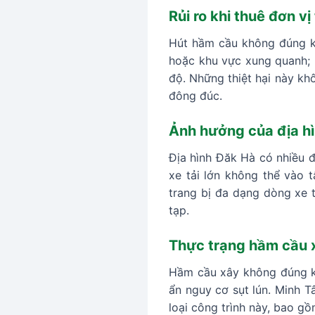
Rủi ro khi thuê đơn vị
Hút hầm cầu không đúng kỹ 
hoặc khu vực xung quanh; m
độ. Những thiệt hại này kh
đông đúc.
Ảnh hưởng của địa hì
Địa hình Đăk Hà có nhiều 
xe tải lớn không thể vào t
trang bị đa dạng dòng xe t
tạp.
Thực trạng hầm cầu x
Hầm cầu xây không đúng kỹ 
ẩn nguy cơ sụt lún. Minh T
loại công trình này, bao gồ