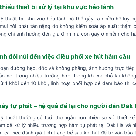
 thiếu thiết bị xử lý tại khu vực hẻo lánh
thuật tại khu vực hẻo lánh có thể gây ra nhiều hệ lụy ng
ùi hôi phát tán nặng do không kiểm soát áp suất; thậm ch
ông chỉ ảnh hưởng đến gia đình mà còn gây ô nhiễm cho hà
nh đồi núi đến việc điều phối xe hút hầm cầu
đoạn đường hẹp, dốc và không phẳng, ảnh hưởng trực tiếp 
ận nơi trong nhiều trường hợp, trong khi xe nhỏ lại khôn
ừ 1 khối đến 10 khối, linh hoạt phối hợp để đảm bảo thi 
ây tự phát – hệ quả để lại cho người dân Đăk
thuật thường có tuổi thọ ngắn hơn nhiều so với thiết kế 
âm đã xử lý nhiều trường hợp hầm tự phát tại Đăk Hà và hi
m cả việc đánh giá tình trạng bể sau khi hút để tư vấn bảo t