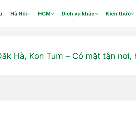
u
Hà Nội
HCM
Dịch vụ khác
Kiến thức
Đăk Hà, Kon Tum – Có mặt tận nơi,