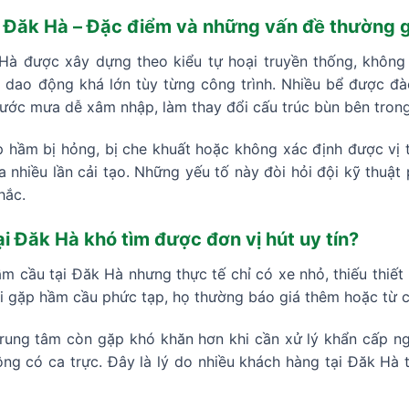
i Đăk Hà – Đặc điểm và những vấn đề thường 
Hà được xây dựng theo kiểu tự hoại truyền thống, không 
dao động khá lớn tùy từng công trình. Nhiều bể được đà
ớc mưa dễ xâm nhập, làm thay đổi cấu trúc bùn bên trong 
p hầm bị hỏng, bị che khuất hoặc không xác định được vị t
a nhiều lần cải tạo. Những yếu tố này đòi hỏi đội kỹ thuật
hắc.
ại Đăk Hà khó tìm được đơn vị hút uy tín?
ầm cầu tại Đăk Hà nhưng thực tế chỉ có xe nhỏ, thiếu thiết
Khi gặp hầm cầu phức tạp, họ thường báo giá thêm hoặc từ c
trung tâm còn gặp khó khăn hơn khi cần xử lý khẩn cấp ng
ng có ca trực. Đây là lý do nhiều khách hàng tại Đăk Hà 