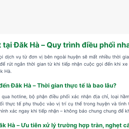
tại Đăk Hà – Quy trình điều phối nh
ọi dịch vụ từ đơn vị bên ngoài huyện sẽ mất nhiều thời gia
ể rút ngắn thời gian từ khi tiếp nhận cuộc gọi đến khi x
k Hà.
 đến Đăk Hà – Thời gian thực tế là bao lâu?
n qua hotline, bộ phận điều phối xác nhận địa chỉ, loại hầ
ối thực tế phụ thuộc vào vị trí cụ thể trong huyện và tình
hính xác ngay khi tiếp nhận – không báo chung chung để k
ăk Hà – Ưu tiên xử lý trường hợp tràn, nghẹt 