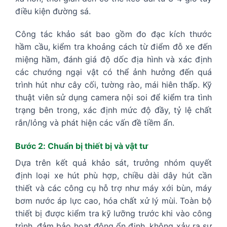
điều kiện đường sá.
Công tác khảo sát bao gồm đo đạc kích thước
hầm cầu, kiểm tra khoảng cách từ điểm đỗ xe đến
miệng hầm, đánh giá độ dốc địa hình và xác định
các chướng ngại vật có thể ảnh hưởng đến quá
trình hút như cây cối, tường rào, mái hiên thấp. Kỹ
thuật viên sử dụng camera nội soi để kiểm tra tình
trạng bên trong, xác định mức độ đầy, tỷ lệ chất
rắn/lỏng và phát hiện các vấn đề tiềm ẩn.
Bước 2: Chuẩn bị thiết bị và vật tư
Dựa trên kết quả khảo sát, trưởng nhóm quyết
định loại xe hút phù hợp, chiều dài dây hút cần
thiết và các công cụ hỗ trợ như máy xới bùn, máy
bơm nước áp lực cao, hóa chất xử lý mùi. Toàn bộ
thiết bị được kiểm tra kỹ lưỡng trước khi vào công
trình, đảm bảo hoạt động ổn định, không xảy ra sự