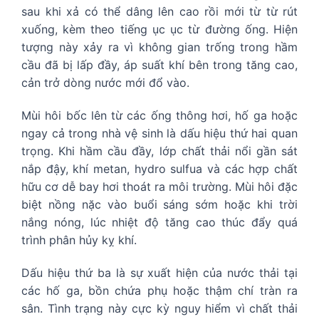
sau khi xả có thể dâng lên cao rồi mới từ từ rút
xuống, kèm theo tiếng ục ục từ đường ống. Hiện
tượng này xảy ra vì không gian trống trong hầm
cầu đã bị lấp đầy, áp suất khí bên trong tăng cao,
cản trở dòng nước mới đổ vào.
Mùi hôi bốc lên từ các ống thông hơi, hố ga hoặc
ngay cả trong nhà vệ sinh là dấu hiệu thứ hai quan
trọng. Khi hầm cầu đầy, lớp chất thải nổi gần sát
nắp đậy, khí metan, hydro sulfua và các hợp chất
hữu cơ dễ bay hơi thoát ra môi trường. Mùi hôi đặc
biệt nồng nặc vào buổi sáng sớm hoặc khi trời
nắng nóng, lúc nhiệt độ tăng cao thúc đẩy quá
trình phân hủy kỵ khí.
Dấu hiệu thứ ba là sự xuất hiện của nước thải tại
các hố ga, bồn chứa phụ hoặc thậm chí tràn ra
sân. Tình trạng này cực kỳ nguy hiểm vì chất thải