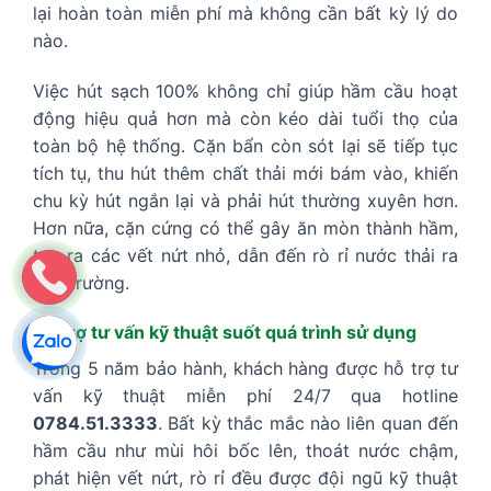
lại hoàn toàn miễn phí mà không cần bất kỳ lý do
nào.
Việc hút sạch 100% không chỉ giúp hầm cầu hoạt
động hiệu quả hơn mà còn kéo dài tuổi thọ của
toàn bộ hệ thống. Cặn bẩn còn sót lại sẽ tiếp tục
tích tụ, thu hút thêm chất thải mới bám vào, khiến
chu kỳ hút ngắn lại và phải hút thường xuyên hơn.
Hơn nữa, cặn cứng có thể gây ăn mòn thành hầm,
tạo ra các vết nứt nhỏ, dẫn đến rò rỉ nước thải ra
môi trường.
Hỗ trợ tư vấn kỹ thuật suốt quá trình sử dụng
Trong 5 năm bảo hành, khách hàng được hỗ trợ tư
vấn kỹ thuật miễn phí 24/7 qua hotline
0784.51.3333
. Bất kỳ thắc mắc nào liên quan đến
hầm cầu như mùi hôi bốc lên, thoát nước chậm,
phát hiện vết nứt, rò rỉ đều được đội ngũ kỹ thuật