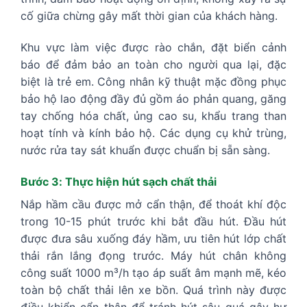
cố giữa chừng gây mất thời gian của khách hàng.
Khu vực làm việc được rào chắn, đặt biển cảnh
báo để đảm bảo an toàn cho người qua lại, đặc
biệt là trẻ em. Công nhân kỹ thuật mặc đồng phục
bảo hộ lao động đầy đủ gồm áo phản quang, găng
tay chống hóa chất, ủng cao su, khẩu trang than
hoạt tính và kính bảo hộ. Các dụng cụ khử trùng,
nước rửa tay sát khuẩn được chuẩn bị sẵn sàng.
Bước 3: Thực hiện hút sạch chất thải
Nắp hầm cầu được mở cẩn thận, để thoát khí độc
trong 10-15 phút trước khi bắt đầu hút. Đầu hút
được đưa sâu xuống đáy hầm, ưu tiên hút lớp chất
thải rắn lắng đọng trước. Máy hút chân không
công suất 1000 m³/h tạo áp suất âm mạnh mẽ, kéo
toàn bộ chất thải lên xe bồn. Quá trình này được
điều khiển cẩn thận để tránh hút sâu quá gây hư