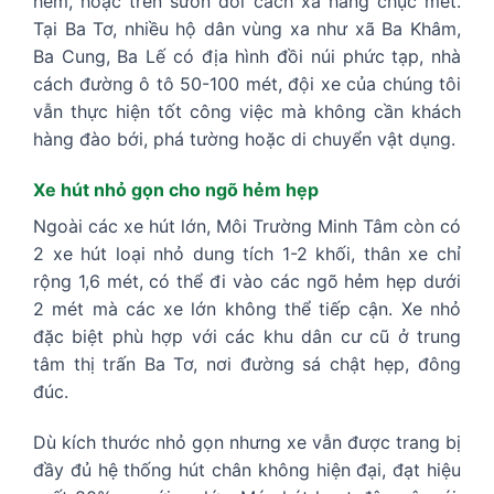
hẻm, hoặc trên sườn đồi cách xa hàng chục mét.
Tại Ba Tơ, nhiều hộ dân vùng xa như xã Ba Khâm,
Ba Cung, Ba Lế có địa hình đồi núi phức tạp, nhà
cách đường ô tô 50-100 mét, đội xe của chúng tôi
vẫn thực hiện tốt công việc mà không cần khách
hàng đào bới, phá tường hoặc di chuyển vật dụng.
Xe hút nhỏ gọn cho ngõ hẻm hẹp
Ngoài các xe hút lớn, Môi Trường Minh Tâm còn có
2 xe hút loại nhỏ dung tích 1-2 khối, thân xe chỉ
rộng 1,6 mét, có thể đi vào các ngõ hẻm hẹp dưới
2 mét mà các xe lớn không thể tiếp cận. Xe nhỏ
đặc biệt phù hợp với các khu dân cư cũ ở trung
tâm thị trấn Ba Tơ, nơi đường sá chật hẹp, đông
đúc.
Dù kích thước nhỏ gọn nhưng xe vẫn được trang bị
đầy đủ hệ thống hút chân không hiện đại, đạt hiệu