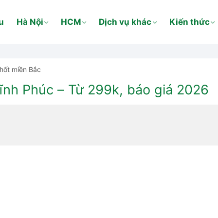
u
Hà Nội
HCM
Dịch vụ khác
Kiến thức
hốt miền Bắc
Vĩnh Phúc – Từ 299k, báo giá 2026