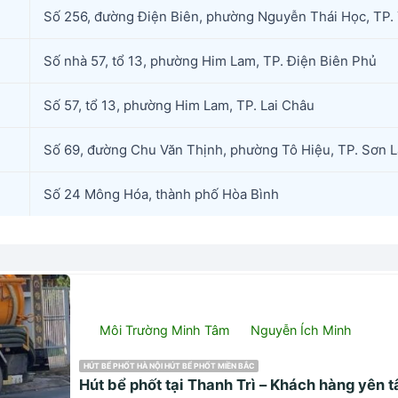
Số 256, đường Điện Biên, phường Nguyễn Thái Học, TP. 
Số nhà 57, tổ 13, phường Him Lam, TP. Điện Biên Phủ
Số 57, tổ 13, phường Him Lam, TP. Lai Châu
Số 69, đường Chu Văn Thịnh, phường Tô Hiệu, TP. Sơn L
Số 24 Mông Hóa, thành phố Hòa Bình
Môi Trường Minh Tâm
Nguyễn Ích Minh
HÚT BỂ PHỐT HÀ NỘI HÚT BỂ PHỐT MIỀN BẮC
Hút bể phốt tại Thanh Trì – Khách hàng yên t