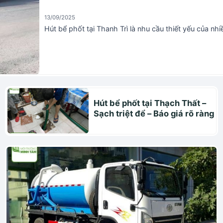
13/09/2025
Hút bể phốt tại Thanh Trì là nhu cầu thiết yếu của nhi
Hút bể phốt tại Thạch Thất –
Sạch triệt để – Báo giá rõ ràng