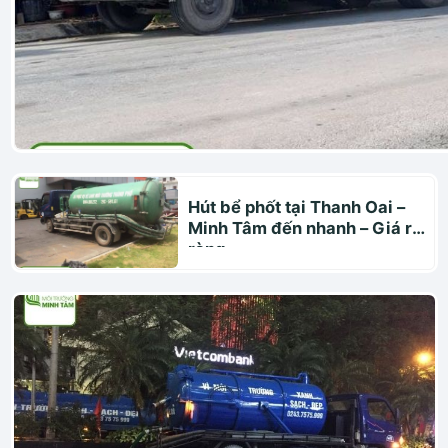
Hút bể phốt tại Thanh Oai –
Minh Tâm đến nhanh – Giá rõ
ràng