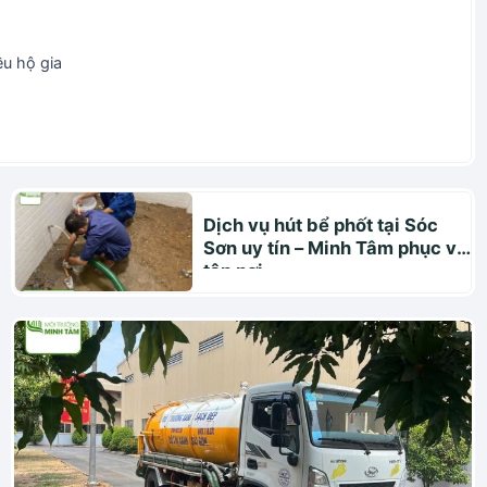
ều hộ gia
Dịch vụ hút bể phốt tại Sóc
Sơn uy tín – Minh Tâm phục vụ
tận nơi