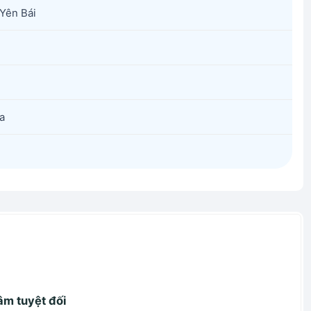
Yên Bái
a
âm tuyệt đối